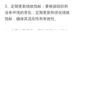
3、定期更新绩效指标：要根据组织和
业务环境的变化，定期更新和优化绩效
指标，确保其适应性和有效性。
4、公平公正原则：要确保评估过程公
平、公正，避免主观偏见和个人偏爱对
评估结果产生影响。
5、员工参与和沟通：鼓励员工参与绩
效指标的制定和评估过程，增强员工的
认同感和参与度。
绩效指标管理系统的构建是一个系统工
程，需要充分考虑组织的实际情况和特
点，结合员工的工作内容和岗位需求。
通过构建一个科学、全面的绩效指标体
系，企业可以提高员工的工作积极性和