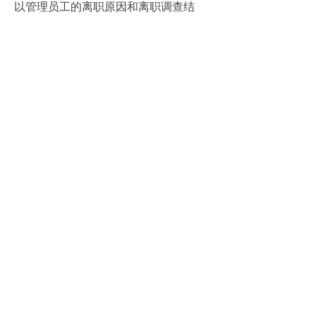
以管理员工的离职原因和离职调查结
果，为企业提供有价值的反馈和改进建
议。此外，系统还可以管理员工的离职
档案和离职证明，方便员工日后的就业
和发展。
综上所述，HR人力管理系统是一个非常
重要的工具，可以帮助企业从招聘到离
职的各个环节进行高效的协调和管理。
它提供了诸多功能和优势，使得人力资
源管理更加简洁和便捷。企业通过采用
HR人力管理系统，可以提高招聘和绩效
管理的效率，改善员工满意度，最终提
升企业的整体竞争力。
上一篇：
无
ꄴ
下一篇：
无
ꄲ