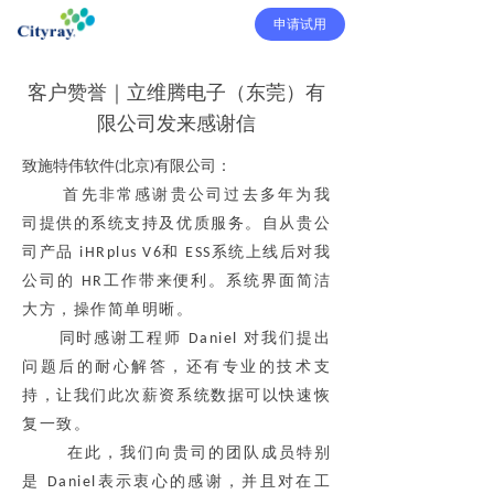
申请试用
客户赞誉｜立维腾电子（东莞）有
限公司发来感谢信
致施特伟软件
北京
有限公司：
(
)
首先非常感谢贵公司过去多年为我
司提供的系统支持及优质服务。自从贵公
司产品
和
系统上线后对我
iHRplus V6
ESS
公司的
工作带来便利。系统界面简洁
HR
大方，操作简单明晰
。
同时感谢工程师
对我们提出
Daniel
问题后的耐心解答，还有专业的技术支
持，让我们此次薪资系统数据可以快速恢
复一致。
在此，我们向贵司的团队成员特别
是
表示衷心的感谢，并且对在工
Daniel