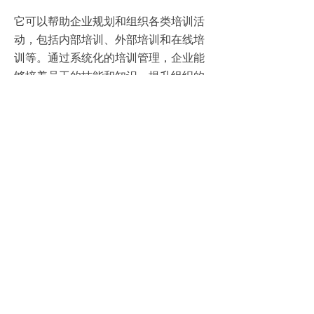
它可以帮助企业规划和组织各类培训活
动，包括内部培训、外部培训和在线培
训等。通过系统化的培训管理，企业能
够培养员工的技能和知识，提升组织的
整体素质和竞争力。
综上所述，人力资源管理系统具有多项
重要的功能，包括招聘管理、员工档案
管理、绩效管理和培训管理等。通过合
理利用这些功能，企业可以更好地管理
和发展人力资源，提高员工的工作效率
和满意度，从而推动企业的持续发展。
上一篇：
无
ꄴ
下一篇：
无
ꄲ