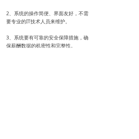
2、系统的操作简便、界面友好，不需
要专业的IT技术人员来维护。
3、系统要有可靠的安全保障措施，确
保薪酬数据的机密性和完整性。
总之，一款优秀的工资管理系统软件将
成为企业高效管理薪酬的得力助手。它
不仅能提高薪酬处理的效率和准确性，
降低成本，还能为企业提供全面的数据
分析和报告功能。选择一款合适的系
统，定制化的需求，将帮助企业赢得更
大的竞争优势，提升运营效率，实现可
持续发展。
上一篇：
无
ꄴ