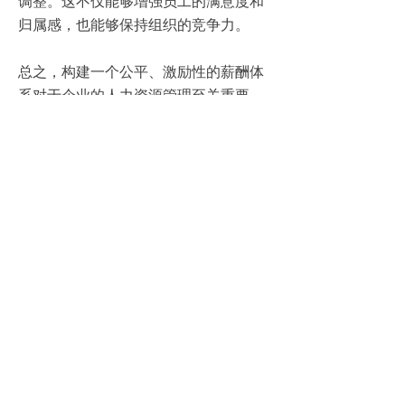
调整。这不仅能够增强员工的满意度和
归属感，也能够保持组织的竞争力。
总之，构建一个公平、激励性的薪酬体
系对于企业的人力资源管理至关重要。
通过考虑员工的工作职责、能力水平、
表现以及市场薪酬水平等因素，建立一
个公正、公开透明的薪酬体系。同时，
引入额外福利和奖励机制，激励员工的
积极性和主动性。定期评估和调整薪酬
体系，确保其与市场薪酬水平保持一
致。这些措施将有助于吸引和留住优秀
的人才，推动企业的发展。
上一篇：
无
ꄴ
下一篇：
无
ꄲ