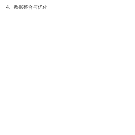
4、数据整合与优化
对导入系统的数据进行整合与优化，确
保数据的准确性和完整性。同时，根据
实际业务需求，对系统进行定制化设置
和优化调整。
5、持续维护与优化
建立系统的持续维护和优化机制，确保
系统的稳定运行和功能的不断完善。定
期收集用户反馈，对系统进行优化改
进，以满足企业不断变化的人力资源管
理需求。
总之，随着信息化技术的不断发展，
eHR人事管理系统
已经成为现代化企业