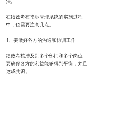
法。
在绩效考核指标管理系统的实施过程
中，也需要注意几点。
1、要做好各方的沟通和协调工作
绩效考核涉及到多个部门和多个岗位，
要确保各方的利益能够得到平衡，并且
达成共识。
2、要建立健全的反馈机制
绩效考核不仅仅是评估，更是一个动态
的过程。每一次评估都应该有具体的反
馈和改进措施，以提高员工的工作表
现。