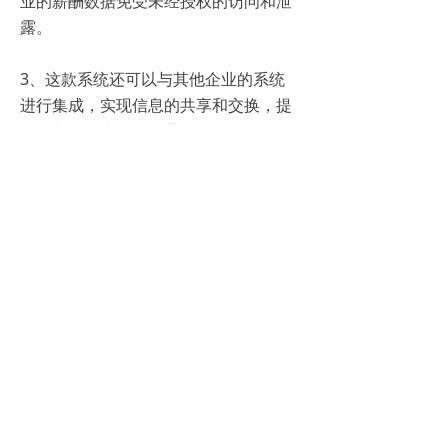
业的薪酬数据免受未经授权的访问和泄
露。
3、这款系统还可以与其他企业的系统
进行集成，实现信息的共享和交换，提
供更加全面和准确的薪酬管理服务。
综上所述，薪酬管理系统是现代企业不
可或缺的工具。它可以帮助企业实现薪
酬的精准核算和高效发放，提高员工的
薪资满意度和工作积极性，从而提升企
业的竞争力和盈利能力。如果你还没有
使用薪酬管理系统，不妨考虑一下，它
将为你的企业带来巨大的收益和效益。
上一篇：
无
ꄴ
下一篇：
无
ꄲ