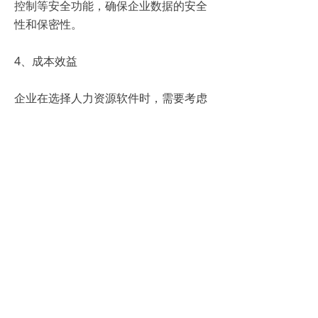
控制等安全功能，确保企业数据的安全
性和保密性。
4、成本效益
企业在选择人力资源软件时，需要考虑
成本效益。不仅要考虑软件的购买成
本，还要考虑使用过程中的维护成本、
升级成本等因素。同时，软件带来的效
益也应该能够覆盖成本并产生一定的盈
利。
5、用户体验
良好的用户体验可以提高员工的工作积
极性和工作效率。因此，企业在选择人
力资源软件时，应该注重软件的易用性