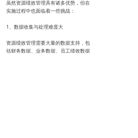
虽然资源绩效管理具有诸多优势，但在
实施过程中也面临着一些挑战：
1、数据收集与处理难度大
资源绩效管理需要大量的数据支持，包
括财务数据、业务数据、员工绩效数据
等。然而，在实际操作中，这些数据的
收集和处理往往面临诸多困难，如数据
不准确、不完整、不及时等。
2、资源分配与利用的复杂性
企业资源的分配和利用涉及到多个部门
和多个层级，这些部门和层级之间的利
益关系往往错综复杂。如何在保证各部
门利益的同时实现资源的整体优化，是