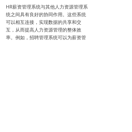
HR薪资管理系统与其他人力资源管理系
统之间具有良好的协同作用。这些系统
可以相互连接，实现数据的共享和交
互，从而提高人力资源管理的整体效
率。例如，招聘管理系统可以为薪资管
理系统提供新员工的基本信息和薪资预
期，薪资管理系统则可以根据这些信息
为新员工定薪。培训管理系统可以为薪
资管理系统提供员工的培训记录和晋升
情况，作为薪资调整的参考依据。
7、HR薪资管理系统在企业文化建设中
的作用
HR软件系统
在企业文化建设中发挥着重
要作用。首先，薪酬透明化有助于营造
公平、公正的企业氛围，激发员工的竞