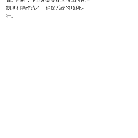
制度和操作流程，确保系统的顺利运
行。
2、技术挑战
虽然人事管理系统带来了诸多便利，但
在实施过程中也可能面临一些技术挑
战。例如，数据迁移可能涉及大量复杂
的数据处理和转换工作；系统集成可能
需要解决不同系统之间的兼容性和数据
共享问题。
3、组织挑战
除了技术挑战外，
HR人力资源管理系统
的实施还可能面临组织层面的挑战。例
如，员工可能对新的系统产生抵触心