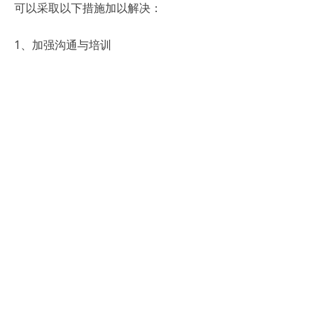
可以采取以下措施加以解决：
1、加强沟通与培训
企业应该通过定期的沟通和培训，让员
工了解绩效管理系统的重要性和目的，
消除其抵触心理。
2、简化数据收集流程
为了提高数据收集的效率和质量，企业
可以优化数据收集流程，利用信息化手
段降低收集难度。
3、持续跟踪与反馈
在实施过程中，企业应该持续跟踪系统