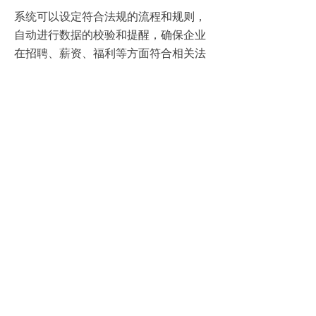
系统可以设定符合法规的流程和规则，
自动进行数据的校验和提醒，确保企业
在招聘、薪资、福利等方面符合相关法
规的要求。此外，系统还可以记录人力
资源管理的各项操作，为企业的合规性
审计提供有力支持。
8、支持企业战略目标的实现
HRMS系统通过提升人力资源管理的效
率和精准度，为企业战略目标的实现提
供了有力保障。系统可以帮助企业更好
地了解员工的需求和期望，制定更符合
员工发展和企业需求的人力资源策略。
同时，系统还可以为企业提供全面的人
力资源数据分析，为企业制定战略决策