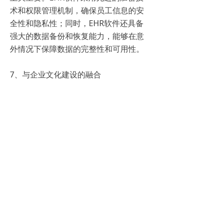
术和权限管理机制，确保员工信息的安
全性和隐私性；同时，EHR软件还具备
强大的数据备份和恢复能力，能够在意
外情况下保障数据的完整性和可用性。
7、与企业文化建设的融合
EHR软件不仅是一个管理工具，还可以
与企业文化建设相结合，共同推动企业
的发展。通过EHR软件，企业可以宣传
和推广企业的价值观和文化理念，增强
员工的归属感和认同感；同时，EHR软
件还可以记录员工的贡献和荣誉，树立
榜样和标杆，激励员工为企业的发展贡
献自己的力量。
总之，EHR软件作为现代人力资源管理