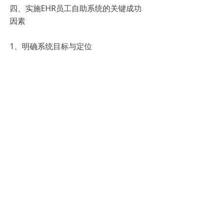
四、实施EHR员工自助系统的关键成功
因素
1、明确系统目标与定位
企业在引入系统前需明确其要解决的具
体问题和期望达到的效果。
2、选择合适的系统供应商
考虑供应商的技术实力、行业经验和服
务质量，确保系统的稳定性和可靠性。
3、做好员工培训与宣传
通过培训和宣传提高员工对系统的认识
和操作熟练度。