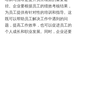
径。企业要根据员工的绩效考核结果，
为员工提供有针对性的培训和指导。这
既可以帮助员工解决工作中遇到的问
题，提高工作效率，也可以促进员工的
个人成长和职业发展。同时，企业还要
关注员工的心理健康，为员工提供心理
辅导和支持，帮助员工保持良好的工作
状态。
3、严格执行与监督
要确保绩效考核的公正性与准确性，企
业必须严格执行考核体系，并加强监
督。企业要建立专门的考核机构或指定
专人负责考核工作，确保考核过程的规
范性和严谨性。同时，企业还要对考核
结果进行复核和审查，防止考核过程中