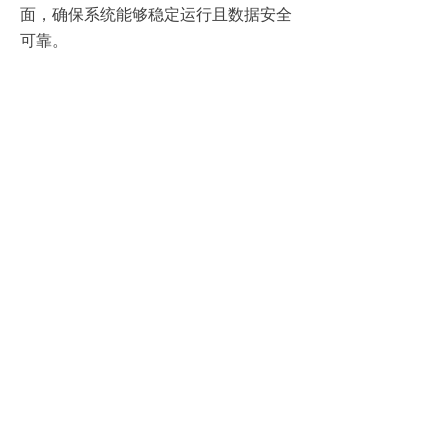
面，确保系统能够稳定运行且数据安全
可靠。
3、注重易用性与用户体验
一个优秀的业务员管理考勤系统应当具
备简洁明了的操作界面与强大的功能，
以降低用户的学习成本并提高工作效
率。企业在选择系统时，可邀请部分业
务员参与试用，以便更好地了解系统的
易用性与用户体验。
4、评估性价比
企业在购买业务员管理考勤系统时，应
充分考虑系统的性价比。这包括系统的
价格、功能、性能等多个方面。通过对