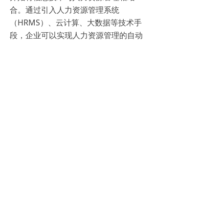
合。通过引入人力资源管理系统
（HRMS）、云计算、大数据等技术手
段，企业可以实现人力资源管理的自动
化、智能化和高效化。
2、强化数据分析
数据是人力资源管理的重要依据。通过
对人力资源数据进行深入挖掘和分析，
企业可以发现管理中的问题和短板，为
决策提供有力支持。同时，数据分析还
可以帮助企业预测未来的人力资源需
求，提前进行规划和准备。
3、优化资源配置
在高效化的人力资源管理中，企业需要