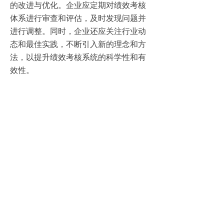
的改进与优化。企业应定期对绩效考核
体系进行审查和评估，及时发现问题并
进行调整。同时，企业还应关注行业动
态和最佳实践，不断引入新的理念和方
法，以提升绩效考核系统的科学性和有
效性。
四、绩效考核与团队发展的相互促进
1.以绩效考核促进团队目标实现
通过设定与团队目标紧密相关的考核指
标，可以引导团队成员共同努力，实现
团队的整体目标。在绩效考核过程中，
企业应及时发现并表彰那些为团队目标
做出突出贡献的员工，以此激励其他成
员更加努力地工作。