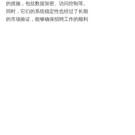
的措施，包括数据加密、访问控制等。
同时，它们的系统稳定性也经过了长期
的市场验证，能够确保招聘工作的顺利
进行。
四、招聘软件的价格与性价比评测
1、价格策略
智联招聘和前程无忧提供了多种套餐选
择，可根据企业需求灵活定制。BOSS
直聘则采用了免费+增值服务的策略，
降低了企业的使用门槛。在价格方面，
这三款软件均具有较高的性价比，能够
满足不同规模企业的招聘需求。
2、性价比分析