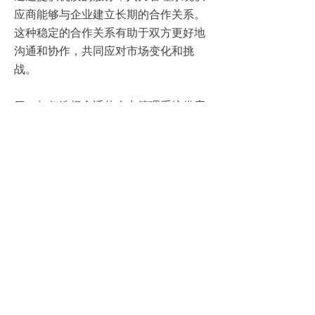
应商能够与企业建立长期的合作关系。
这种稳定的合作关系有助于双方更好地
沟通和协作，共同应对市场变化和挑
战。
四、如何选择合适的人力管理系统供应
商
1、了解供应商的服务经验和口碑
在选择人力管理系统供应商时，企业应
首先了解其服务经验和口碑。具有丰富
经验和良好口碑的供应商更有可能为企
业提供优质的服务。
2、考察供应商的技术实力