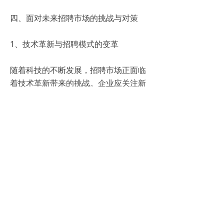
四、面对未来招聘市场的挑战与对策
1、技术革新与招聘模式的变革
随着科技的不断发展，招聘市场正面临
着技术革新带来的挑战。企业应关注新
兴技术如人工智能、大数据等在招聘领
域的应用，及时调整招聘策略，以适应
市场的变化。
2、提升招聘团队的专业素养
面对日益复杂的招聘环境，企业需要加
强招聘团队的专业培训，提高他们的专
业素养。这样，招聘团队才能更好地利
用杭州招聘管理系统，为企业招揽到更