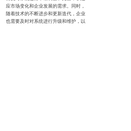
应市场变化和企业发展的需求。同时，
随着技术的不断进步和更新迭代，企业
也需要及时对系统进行升级和维护，以
确保系统的稳定性和先进性。
四、面对的挑战与应对策略
1、数据整合与标准化问题
在实施深度绩效管理分析系统时，企业
可能面临数据整合和标准化的问题。为
了解决这一问题，企业需要建立统一的
数据管理标准和流程，确保数据的准确
性和一致性。
2、员工抵触心理与培训成本