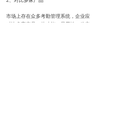
2、对比多家产品
市场上存在众多考勤管理系统，企业应
对比多家产品，从功能、易用性、稳定
性、安全性和售价等多个方面进行综合
考虑。
3、参考用户评价
查看其他用户对产品的评价，了解产品
的实际使用效果，有助于企业做出更明
智的选择。
4、考虑可扩展性
随着企业的发展，考勤需求可能会发生
变化。选择一个具有良好可扩展性的系
统，能够适应企业未来的发展需求。