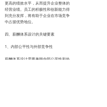
更高的绩效水平，从而提升企业整体的
经营业绩。员工的积极性和创新能力得
到充分发挥，将有助于企业在市场竞争
中占据优势地位。
四、薪酬体系设计的关键要素
1、内部公平性与外部竞争性
薪酬体系设计需要兼顾内部公平性和外
部竞争性。内部公平性确保同一企业内
部不同职位之间的薪酬差距合理，避免
员工之间产生不公平感；外部竞争性则
要求企业的薪酬水平与行业标准和市场
水平相匹配，以吸引和留住优秀人才。
2、绩效与薪酬挂钩