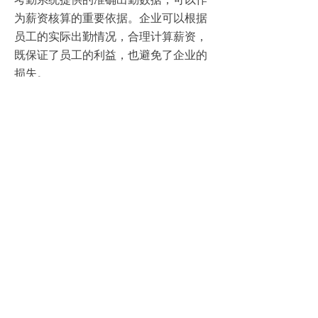
为薪资核算的重要依据。企业可以根据
员工的实际出勤情况，合理计算薪资，
既保证了员工的利益，也避免了企业的
损失。
3、促进员工自律
考勤系统的使用，能够在一定程度上促
进员工的自律性。员工需要按时打卡，
遵守企业的规章制度，这有助于培养员
工的纪律性和责任感。
4、保障企业安全
通过异常预警功能，企业可以及时发现
并解决员工的不正常出勤行为，防范可
能的安全风险。例如，对于连续多日未