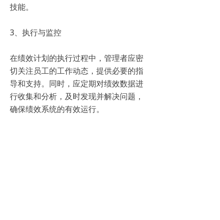
技能。
3、执行与监控
在绩效计划的执行过程中，管理者应密
切关注员工的工作动态，提供必要的指
导和支持。同时，应定期对绩效数据进
行收集和分析，及时发现并解决问题，
确保绩效系统的有效运行。
4、评估与反馈
绩效评估是检验绩效系统效果的关键环
节。企业应按照既定的评估标准，对员
工的工作绩效进行客观评价，并及时给
予反馈。评估结果应作为后续改进和优
化的重要依据。