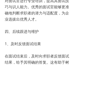
对面试官进行专业培训，提高其面试技
巧与识人能力。优秀的面试官能够更准
确地判断求职者的潜力与适配度，为企
业选拔出优秀人才。
四、后续跟进与维护
1、及时反馈面试结果
在面试结束后，及时向求职者反馈面试
结果，给予其明确的答复。这有助于树
立良好的企业形象，提高求职者的满意
度。
2、建立人才库
将未被录用的优秀求职者纳入人才库，
保持与他们的联系，以便在未来有合适