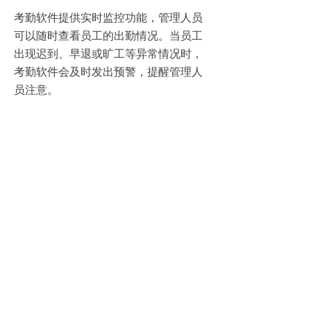
考勤软件提供实时监控功能，管理人员
可以随时查看员工的出勤情况。当员工
出现迟到、早退或旷工等异常情况时，
考勤软件会及时发出预警，提醒管理人
员注意。
4、全面的数据分析与报表生成
考勤软件能够生成多种数据分析报表，
如出勤率报表、迟到早退统计报表等。
这些报表为企业提供了全面的员工出勤
数据分析，有助于企业优化人力资源配
置和提高管理效率。
总之，考勤机和考勤软件的应用，使企
业能够轻松应对复杂的考勤需求。它们
通过技术的力量，简化了考勤流程，提