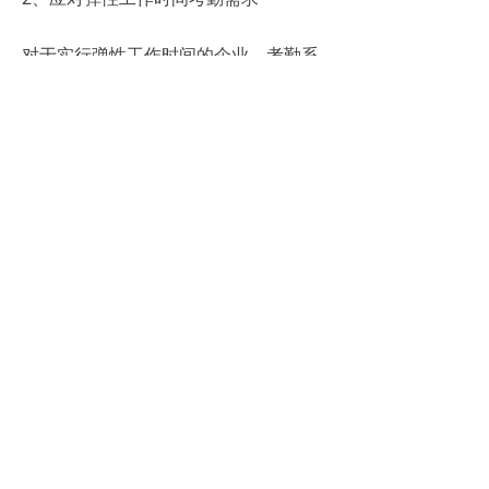
对于实行弹性工作时间的企业，考勤系
统打卡功能同样能够应对。通过灵活设
置打卡时间范围和考勤规则，系统可以
准确记录员工的实际工作时间，满足企
业对弹性工作时间的考勤需求。
3、处理复杂考勤场景
对于一些具有复杂考勤场景的企业，如
跨时区、多地办公等，考勤系统打卡功
能也能够提供有效的解决方案。通过支
持多时区打卡、远程打卡等功能，系统
能够帮助企业轻松应对各种复杂考勤场
景，确保考勤数据的完整性和准确性。
总之，考勤系统打卡功能的灵活性和适