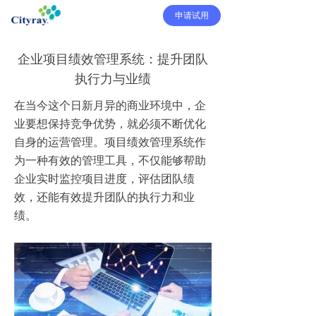
申请试用
企业项目绩效管理系统：提升团队
执行力与业绩
在当今这个日新月异的商业环境中，企
业要想保持竞争优势，就必须不断优化
自身的运营管理。项目绩效管理系统作
为一种有效的管理工具，不仅能够帮助
企业实时监控项目进度，评估团队绩
效，还能有效提升团队的执行力和业
绩。