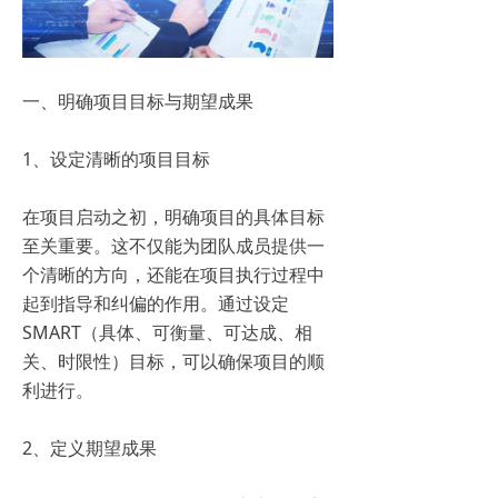
一、明确项目目标与期望成果
1、设定清晰的项目目标
在项目启动之初，明确项目的具体目标
至关重要。这不仅能为团队成员提供一
个清晰的方向，还能在项目执行过程中
起到指导和纠偏的作用。通过设定
SMART（具体、可衡量、可达成、相
关、时限性）目标，可以确保项目的顺
利进行。
2、定义期望成果