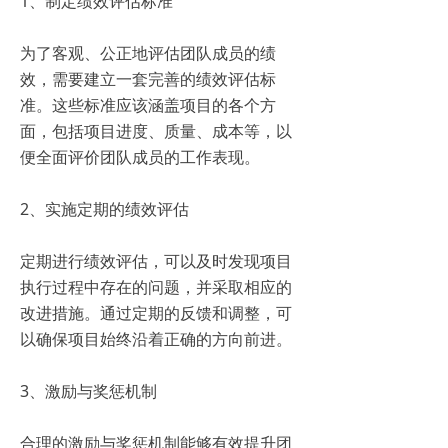
1、制定绩效评估标准
为了客观、公正地评估团队成员的绩
效，需要建立一套完善的绩效评估标
准。这些标准应该涵盖项目的各个方
面，包括项目进度、质量、成本等，以
便全面评价团队成员的工作表现。
2、实施定期的绩效评估
定期进行绩效评估，可以及时发现项目
执行过程中存在的问题，并采取相应的
改进措施。通过定期的反馈和调整，可
以确保项目始终沿着正确的方向前进。
3、激励与奖惩机制
合理的激励与奖惩机制能够有效提升团