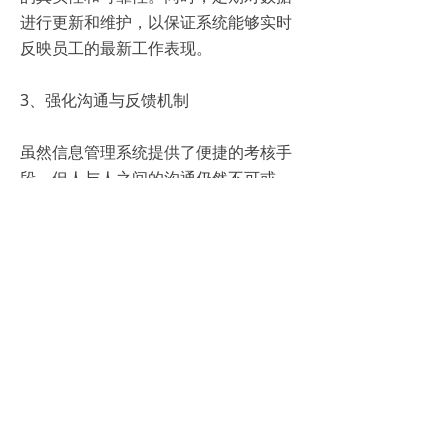
进行更新和维护，以保证系统能够实时
反映员工的最新工作表现。
3、强化沟通与反馈机制
虽然信息管理系统提供了便捷的考核手
段，但人与人之间的沟通仍然不可或
缺。企业需要建立完善的沟通与反馈机
制，让员工能够及时了解自己的考核情
况，并就存在的问题与管理者进行交流
和讨论。这种互动式的考核方式有助于
增进员工与管理层之间的理解和信任，
提升团队的凝聚力。
总之，绩效考核信息管理系统以数据为
驱动，为企业的绩效考核工作带来了革
命性的变化。它不仅提高了考核的效率