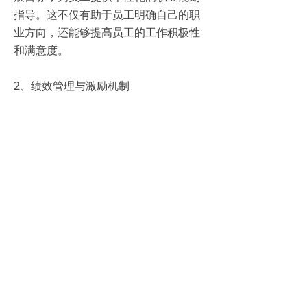
指导。这不仅有助于员工明确自己的职
业方向，还能够提高员工的工作积极性
和满意度。
2、绩效管理与激励机制
通过人事资源信息管理系统，企业可以
更加科学地进行绩效管理，设定合理的
考核指标和激励机制。这既能够激发员
工的工作热情，又能够帮助企业更好地
识别和留住优秀人才。
3、企业文化建设与团队凝聚力提升
系统还可以作为企业文化建设的平台，
发布企业的新闻动态、文化活动等信
息，增强员工的归属感和团队凝聚力。