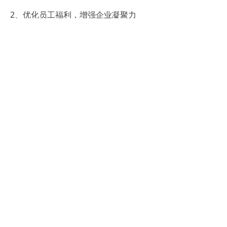
2、优化员工福利，增强企业凝聚力
HR人力资源管理软件帮助企业更加科学
合理地制定员工福利政策，从而增强员
工的归属感和凝聚力。通过满足员工的
个性化需求，提升员工满意度，进而激
发员工的工作积极性和创造力。
3、助力企业决策，实现战略目标
凭借强大的数据分析功能，HR人力资源
管理软件为企业决策者提供了有力支
持。通过实时了解人力资源状况，企业
能够更加精准地制定战略规划，实现长
期发展目标。
总之，HR人力资源管理软件以数字化为