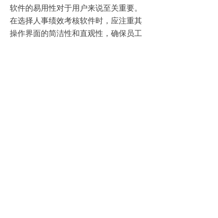
软件的易用性对于用户来说至关重要。
在选择人事绩效考核软件时，应注重其
操作界面的简洁性和直观性，确保员工
能够轻松上手并熟练使用。
3、考虑安全性
人事绩效考核软件涉及企业的敏感数
据，因此安全性是选择软件时必须考虑
的重要因素。应选择具备完善的数据加
密和备份机制的软件，确保企业数据的
安全性和完整性。
总之，人事绩效考核软件以其简洁高效
的特性，正在逐渐替代传统的绩效考核
方式，成为企业提升管理效率的得力助
手。通过自动化和智能化的方式，这类