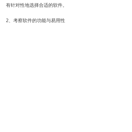
有针对性地选择合适的软件。
2、考察软件的功能与易用性
在选择软件时，除了要考虑其是否具备
所需的功能外，还要考察其易用性。一
个功能强大但操作复杂的软件，可能会
给企业带来额外的培训成本和使用难
度。因此，选择那些功能全面且操作简
便的软件是明智之举。
3、关注软件的安全性与稳定性
薪酬绩效数据是企业的核心机密之一。
因此，在选择薪酬绩效管理软件时，必
须高度重视其安全性和稳定性。要确保
软件能够提供足够的数据保护措施，并