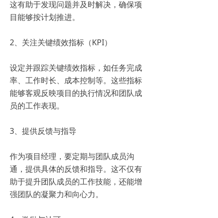
这有助于发现问题并及时解决，确保项
目能够按计划推进。
2、关注关键绩效指标（KPI）
设定并跟踪关键绩效指标，如任务完成
率、工作时长、成本控制等。这些指标
能够客观反映项目的执行情况和团队成
员的工作表现。
3、提供反馈与指导
作为项目经理，要定期与团队成员沟
通，提供具体的反馈和指导。这不仅有
助于提升团队成员的工作技能，还能增
强团队的凝聚力和向心力。