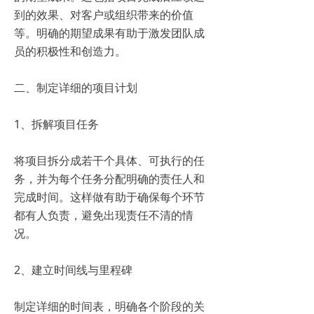
到的效果、对客户或组织带来的价值
等。明确的期望成果有助于激发团队成
员的积极性和创造力。
二、制定详细的项目计划
1、拆解项目任务
将项目拆分成若干个具体、可执行的任
务，并为每个任务分配明确的责任人和
完成时间。这样做有助于确保每个环节
都有人负责，避免出现责任不清的情
况。
2、建立时间线与里程碑
制定详细的时间表，明确各个阶段的关