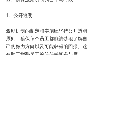
1、公开透明
激励机制的制定和实施应坚持公开透明
原则，确保每个员工都能清楚地了解自
己的努力方向以及可能获得的回报。这
有助于增强员工的信任感和参与度。
2、客观公正
在评估员工绩效和分配激励时，应坚持
客观公正原则，避免主观偏见和人为干
扰。这有助于维护激励机制的公信力和
有效性。
3、及时反馈