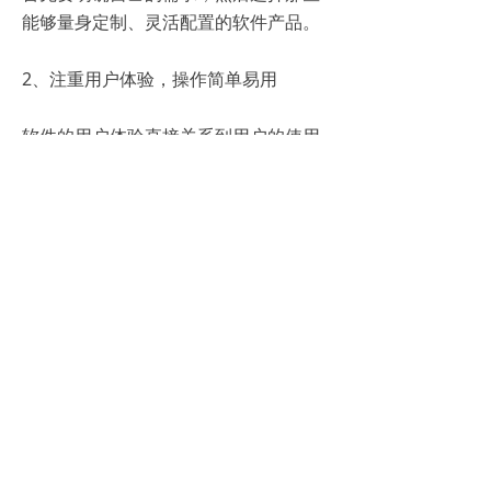
能够量身定制、灵活配置的软件产品。
2、注重用户体验，操作简单易用
软件的用户体验直接关系到用户的使用
意愿和使用效果。因此，在选择软件
时，应注重其操作界面的友好性和易用
性，确保用户能够轻松上手，快速掌
握。
3、考虑数据安全性与稳定性
绩效数据是企业的核心资产之一，因此
在选择软件时，必须考虑其数据安全性
和系统稳定性。应选择那些采用先进的
数据加密技术和备份机制的软件产品，
确保数据的安全可靠。