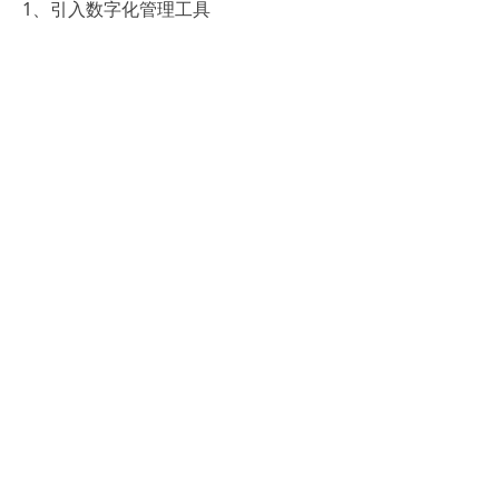
1、引入数字化管理工具
数字化管理工具能够大大提高绩效管理
的效率和准确性。通过引入这些工具，
可以实现绩效数据的实时采集和分析，
为决策提供有力支持。同时，也能够让
员工更加直观地了解自己的绩效表现和
改进方向。
2、强化员工参与和自我管理
员工是绩效管理的主体，他们的参与和
自我管理对于绩效管理的成功至关重
要。通过强化员工参与和自我管理，可
以激发员工的积极性和创造力，提高绩
效管理的效果。具体做法包括鼓励员工
参与绩效指标的制定和评估过程、提供