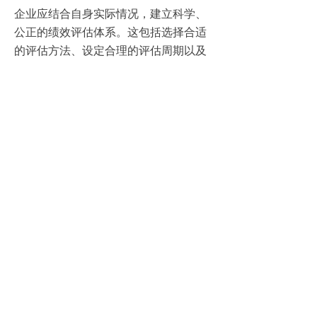
企业应结合自身实际情况，建立科学、
公正的绩效评估体系。这包括选择合适
的评估方法、设定合理的评估周期以及
制定明确的评估标准等。
2、加强沟通与反馈
绩效管理是一个双向沟通的过程。企业
应鼓励员工积极参与绩效评估，同时加
强上下级之间的沟通，确保评估结果的
准确性和公正性。此外，企业还应及时
给予员工反馈，帮助其了解自身表现，
明确改进方向。
3、持续优化绩效管理系统
绩效管理系统并非一成不变。企业应定