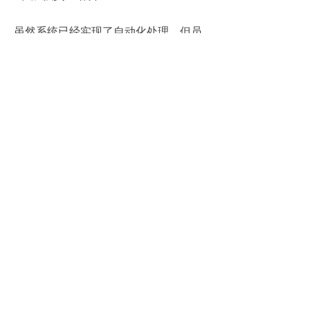
虽然系统已经实现了自动化处理，但员
工对于系统的理解和使用仍然至关重
要。因此，我们需要加强对员工的培
训，帮助他们更好地掌握系统的使用方
法和注意事项。
3、建立反馈机制
建立有效的反馈机制，鼓励员工在使用
系统过程中提出问题和建议。这样不仅
能够及时发现并解决问题，还能够不断
完善系统功能，提升用户体验。
总之，工资核算管理系统的自动化处理
无疑是人力资源管理领域的一大革新。
它不仅提升了工作效率，还确保了薪资