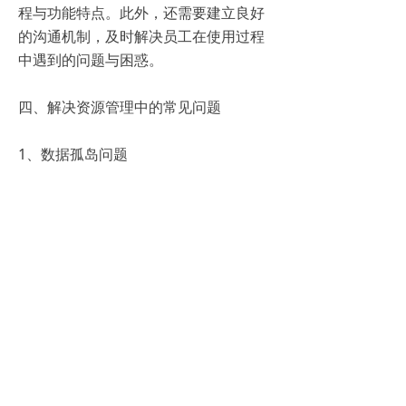
程与功能特点。此外，还需要建立良好
的沟通机制，及时解决员工在使用过程
中遇到的问题与困惑。
四、解决资源管理中的常见问题
1、数据孤岛问题
在RMS实施过程中，数据孤岛是一个常
见的问题。这通常是由于企业内部各部
门之间缺乏沟通与协作，导致数据无法
共享与整合所致。
2、系统稳定性与安全性问题
RMS作为一个复杂的系统，其稳定性与
安全性至关重要。一旦系统出现故障或