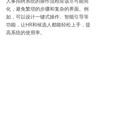
人事招聘系统的操作流程应该尽可能简
化，避免繁琐的步骤和复杂的界面。例
如，可以设计一键式操作、智能引导等
功能，让HR和候选人都能轻松上手，提
高系统的使用率。
2、加强沟通互动
系统应该加强HR与候选人之间的沟通互
动，例如提供在线聊天、邮件通知等功
能，让双方能够及时交流信息，提高招
聘过程的透明度和互动性。
3、个性化推荐
系统可以根据HR和候选人的行为数据，
进行个性化推荐。例如，为HR推荐符合
要求的候选人，为候选人推荐合适的职