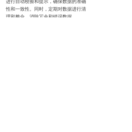
进行自动校验和提示，确保数据的准确
性和一致性。同时，定期对数据进行清
理和整合，消除冗余和错误数据。
2、提升系统稳定性和可靠性
系统不稳定会影响企业的正常运营和员
工的工作效率。为了提升系统的稳定性
和可靠性，企业可以选择成熟稳定的系
统产品，并进行充分的测试和验证。在
实施过程中，加强与供应商的合作与沟
通，及时解决系统出现的问题。同时，
建立应急响应机制，确保在系统出现故
障时能够迅速恢复并减少损失。
3、增强员工接受度和参与度
员工抵触是集成化薪资管理实施中的一