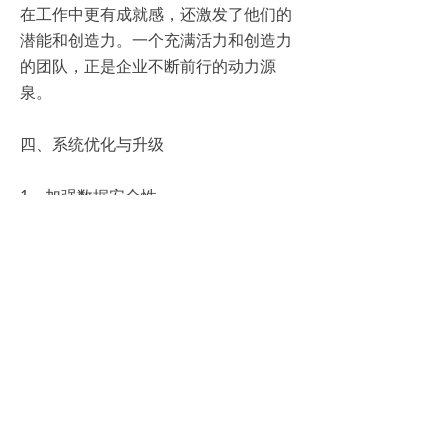
在工作中更有成就感，还激发了他们的
潜能和创造力。一个充满活力和创造力
的团队，正是企业不断前行的动力源
泉。
四、系统优化与升级
1、加强数据安全性
数据是企业的核心资产，必须确保系统
的数据安全性。建议系统采用先进的加
密技术和备份机制，防止数据泄露和丢
失。
2、优化用户体验
用户体验是衡量系统好坏的重要标准。