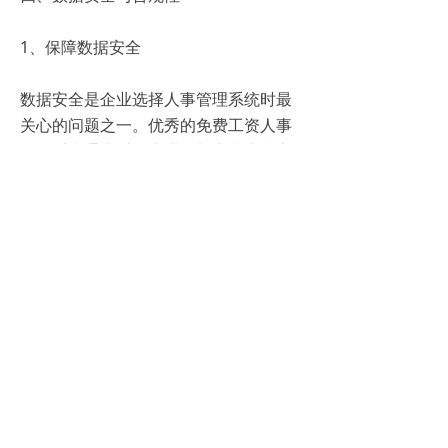
1、保障数据安全
数据安全是企业选择人事管理系统时最
关心的问题之一。优秀的免费工资人事
管理系统通常采用先进的加密技术和安
全防护措施，确保企业数据的安全性和
隐私性。
2、遵守法律法规
薪资管理涉及众多法律法规，如劳动
法、社保法等。系统在设计时通常会充
分考虑这些法律法规的要求，确保企业
的薪资管理行为合法合规。
3、选择合适的系统