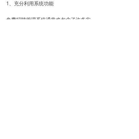
1、充分利用系统功能
免费招聘管理系统通常也包含了许多实
用的功能。不要只停留在表面的使用
上，要深入挖掘系统的潜力，充分利用
其功能来提升招聘效率和质量。
2、定期复盘优化
使用一段时间后，不妨停下来复盘一下
系统的使用情况。看看哪些功能得到了
充分利用，哪些功能还没有被挖掘出
来；哪些环节做得好，哪些环节还有改
进的空间。通过不断的复盘和优化，你
可以更好地利用系统来提升招聘效果。
3、与团队共享经验